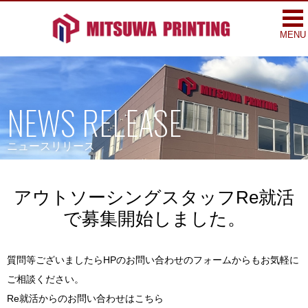
togg
nav
MENU
NEWS RELEASE
ニュースリリース
アウトソーシングスタッフRe就活
で募集開始しました。
質問等ございましたらHPのお問い合わせのフォームからもお気軽に
ご相談ください。
Re就活からのお問い合わせはこちら